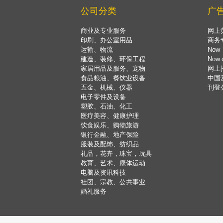
公司分类
广
商业及专业服务
网上
印刷、办公室用品
商务
运输、物流
Now 
建造、装修、环保工程
Now
家居用品及服务、宠物
网上
食品粮油、餐饮业设备
中国
五金、机械、仪器
刊登
电子零件及设备
塑胶、石油、化工
医疗美容、健康护理
饮食娱乐、购物旅游
银行金融、地产保险
服装及配饰、纺织品
礼品，花卉，珠宝，玩具
教育、艺术、康体运动
电脑及资讯科技
社团、宗教、公共事业
婚礼服务