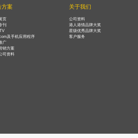
告方案
关于我们
黄页
公司资料
专刊
港人港情品牌大奖
TV
星级优秀品牌大奖
.com及手机应用程序
客户服务
推广
营销方案
公司资料