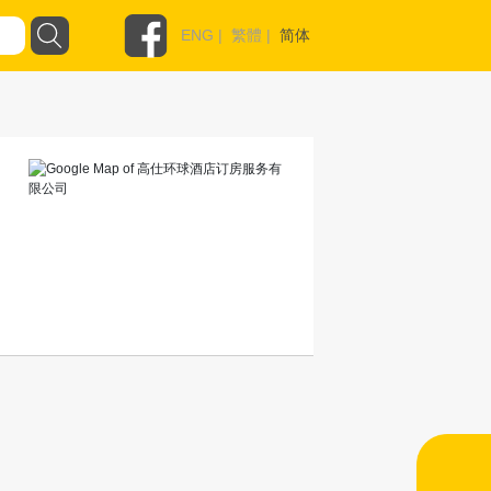
ENG
|
繁體
|
简体