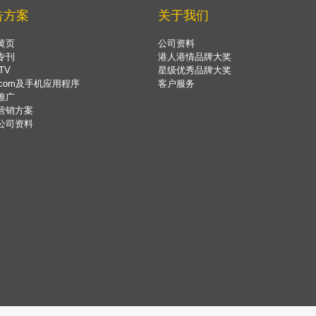
告方案
关于我们
黄页
公司资料
专刊
港人港情品牌大奖
TV
星级优秀品牌大奖
.com及手机应用程序
客户服务
推广
营销方案
公司资料