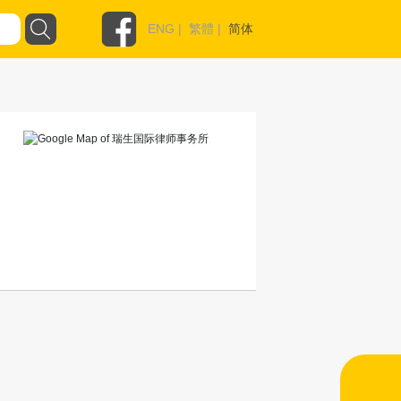
ENG
|
繁體
|
简体