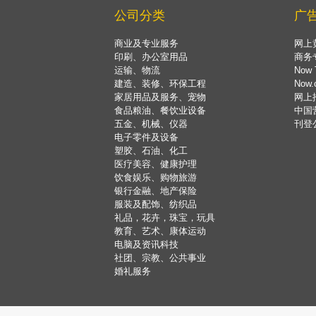
公司分类
广
商业及专业服务
网上
印刷、办公室用品
商务
运输、物流
Now 
建造、装修、环保工程
Now
家居用品及服务、宠物
网上
食品粮油、餐饮业设备
中国
五金、机械、仪器
刊登
电子零件及设备
塑胶、石油、化工
医疗美容、健康护理
饮食娱乐、购物旅游
银行金融、地产保险
服装及配饰、纺织品
礼品，花卉，珠宝，玩具
教育、艺术、康体运动
电脑及资讯科技
社团、宗教、公共事业
婚礼服务