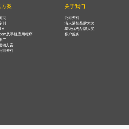
告方案
关于我们
黄页
公司资料
专刊
港人港情品牌大奖
TV
星级优秀品牌大奖
.com及手机应用程序
客户服务
推广
营销方案
公司资料