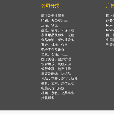
公司分类
广
商业及专业服务
网上
印刷、办公室用品
商务
运输、物流
Now 
建造、装修、环保工程
Now
家居用品及服务、宠物
网上
食品粮油、餐饮业设备
中国
五金、机械、仪器
刊登
电子零件及设备
塑胶、石油、化工
医疗美容、健康护理
饮食娱乐、购物旅游
银行金融、地产保险
服装及配饰、纺织品
礼品，花卉，珠宝，玩具
教育、艺术、康体运动
电脑及资讯科技
社团、宗教、公共事业
婚礼服务