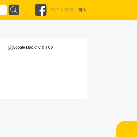
ENG
|
繁體
|
简体