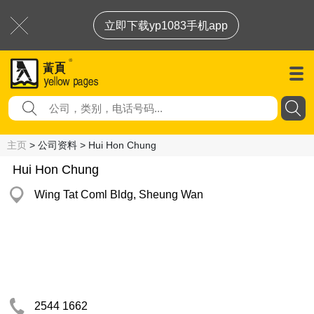
立即下载yp1083手机app
主页
> 公司资料 > Hui Hon Chung
Hui Hon Chung
Wing Tat Coml Bldg, Sheung Wan
2544 1662