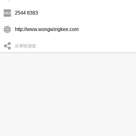
2544 8383
http://www.wongwingkee.com
分享给朋友