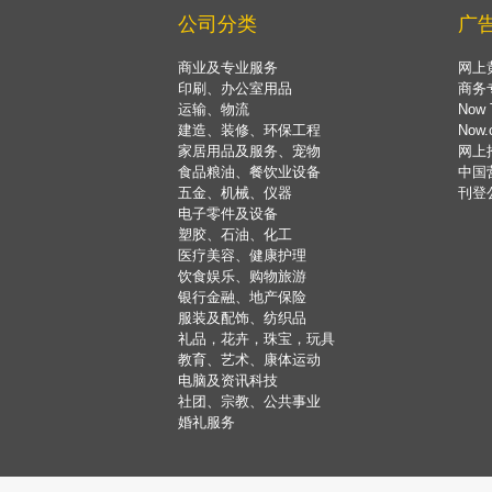
公司分类
广
商业及专业服务
网上
印刷、办公室用品
商务
运输、物流
Now 
建造、装修、环保工程
Now
家居用品及服务、宠物
网上
食品粮油、餐饮业设备
中国
五金、机械、仪器
刊登
电子零件及设备
塑胶、石油、化工
医疗美容、健康护理
饮食娱乐、购物旅游
银行金融、地产保险
服装及配饰、纺织品
礼品，花卉，珠宝，玩具
教育、艺术、康体运动
电脑及资讯科技
社团、宗教、公共事业
婚礼服务