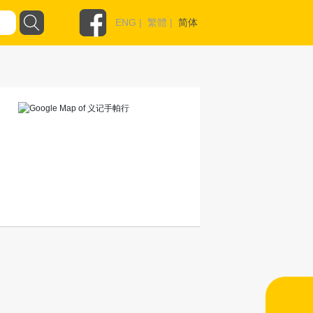
ENG
|
繁體
|
简体