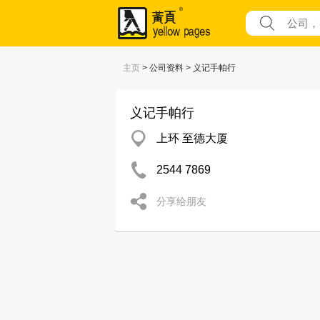
主页
> 公司资料 > 义记手帕行
义记手帕行
上环 至德大厦
2544 7869
分享给朋友