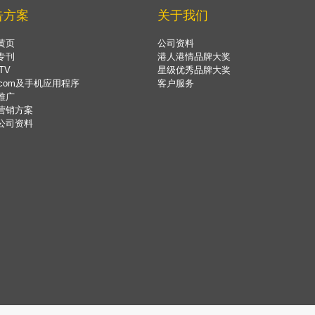
告方案
关于我们
黄页
公司资料
专刊
港人港情品牌大奖
TV
星级优秀品牌大奖
.com及手机应用程序
客户服务
推广
营销方案
公司资料