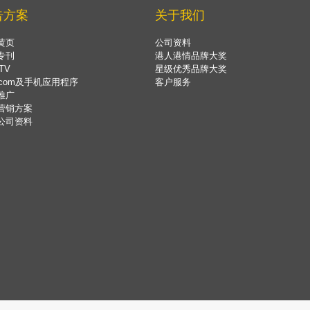
告方案
关于我们
黄页
公司资料
专刊
港人港情品牌大奖
TV
星级优秀品牌大奖
.com及手机应用程序
客户服务
推广
营销方案
公司资料