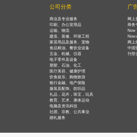
公司分类
广
商业及专业服务
网上
印刷、办公室用品
商务
运输、物流
Now 
建造、装修、环保工程
Now
家居用品及服务、宠物
网上
食品粮油、餐饮业设备
中国
五金、机械、仪器
刊登
电子零件及设备
塑胶、石油、化工
医疗美容、健康护理
饮食娱乐、购物旅游
银行金融、地产保险
服装及配饰、纺织品
礼品，花卉，珠宝，玩具
教育、艺术、康体运动
电脑及资讯科技
社团、宗教、公共事业
婚礼服务