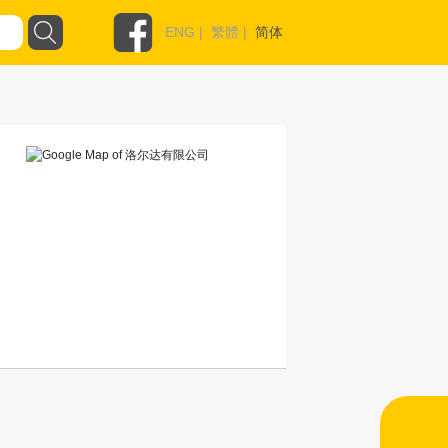
ENG
|
繁體
|
简体