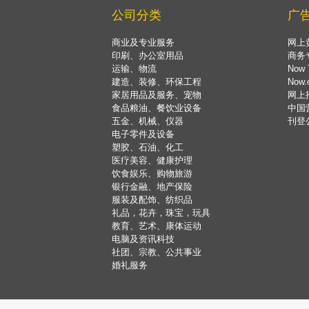
公司分类
广
商业及专业服务
网上
印刷、办公室用品
商务
运输、物流
Now 
建造、装修、环保工程
Now
家居用品及服务、宠物
网上
食品粮油、餐饮业设备
中国
五金、机械、仪器
刊登
电子零件及设备
塑胶、石油、化工
医疗美容、健康护理
饮食娱乐、购物旅游
银行金融、地产保险
服装及配饰、纺织品
礼品，花卉，珠宝，玩具
教育、艺术、康体运动
电脑及资讯科技
社团、宗教、公共事业
婚礼服务