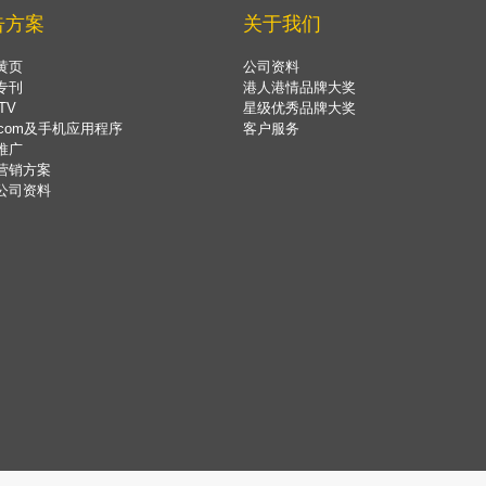
告方案
关于我们
黄页
公司资料
专刊
港人港情品牌大奖
TV
星级优秀品牌大奖
.com及手机应用程序
客户服务
推广
营销方案
公司资料