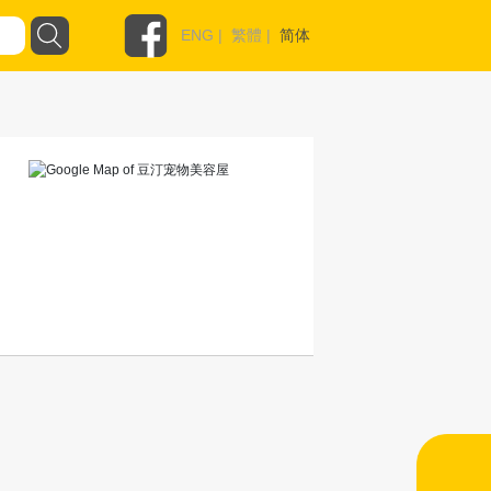
ENG
|
繁體
|
简体