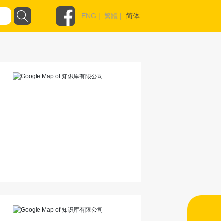
ENG
|
繁體
|
简体