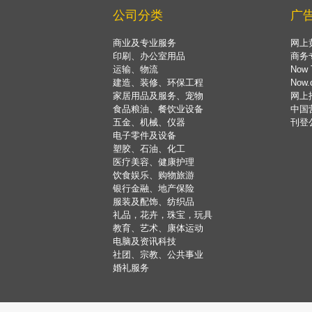
公司分类
广
商业及专业服务
网上
印刷、办公室用品
商务
运输、物流
Now 
建造、装修、环保工程
Now
家居用品及服务、宠物
网上
食品粮油、餐饮业设备
中国
五金、机械、仪器
刊登
电子零件及设备
塑胶、石油、化工
医疗美容、健康护理
饮食娱乐、购物旅游
银行金融、地产保险
服装及配饰、纺织品
礼品，花卉，珠宝，玩具
教育、艺术、康体运动
电脑及资讯科技
社团、宗教、公共事业
婚礼服务