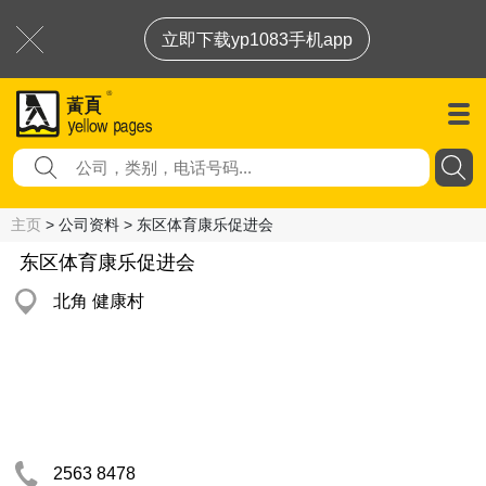
立即下载yp1083手机app
主页
> 公司资料 > 东区体育康乐促进会
东区体育康乐促进会
北角 健康村
2563 8478