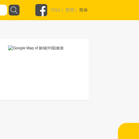
ENG
|
繁體
|
简体