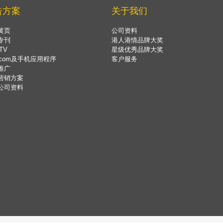
告方案
关于我们
黄页
公司资料
专刊
港人港情品牌大奖
TV
星级优秀品牌大奖
.com及手机应用程序
客户服务
推广
营销方案
公司资料