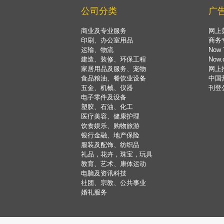
公司分类
广
商业及专业服务
网上
印刷、办公室用品
商务
运输、物流
Now 
建造、装修、环保工程
Now
家居用品及服务、宠物
网上
食品粮油、餐饮业设备
中国
五金、机械、仪器
刊登
电子零件及设备
塑胶、石油、化工
医疗美容、健康护理
饮食娱乐、购物旅游
银行金融、地产保险
服装及配饰、纺织品
礼品，花卉，珠宝，玩具
教育、艺术、康体运动
电脑及资讯科技
社团、宗教、公共事业
婚礼服务