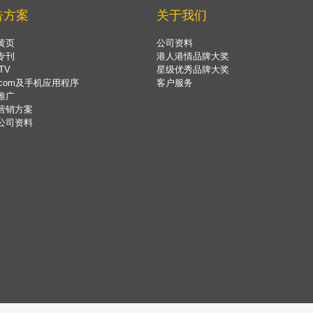
告方案
关于我们
黄页
公司资料
专刊
港人港情品牌大奖
TV
星级优秀品牌大奖
.com及手机应用程序
客户服务
推广
营销方案
公司资料