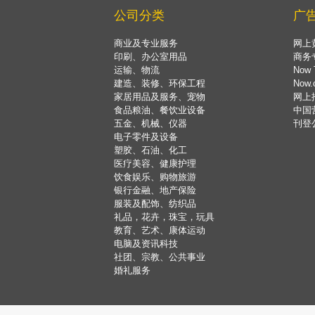
公司分类
广
商业及专业服务
网上
印刷、办公室用品
商务
运输、物流
Now 
建造、装修、环保工程
Now
家居用品及服务、宠物
网上
食品粮油、餐饮业设备
中国
五金、机械、仪器
刊登
电子零件及设备
塑胶、石油、化工
医疗美容、健康护理
饮食娱乐、购物旅游
银行金融、地产保险
服装及配饰、纺织品
礼品，花卉，珠宝，玩具
教育、艺术、康体运动
电脑及资讯科技
社团、宗教、公共事业
婚礼服务