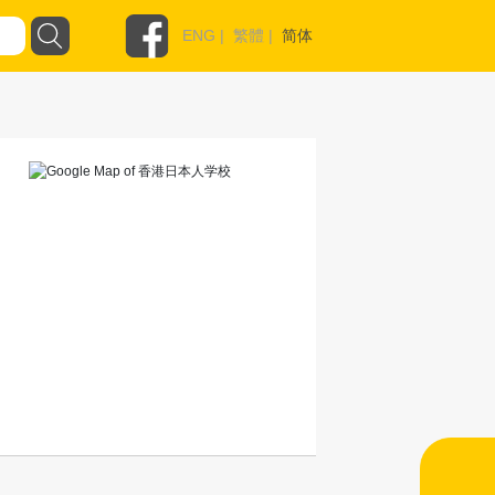
ENG
|
繁體
|
简体