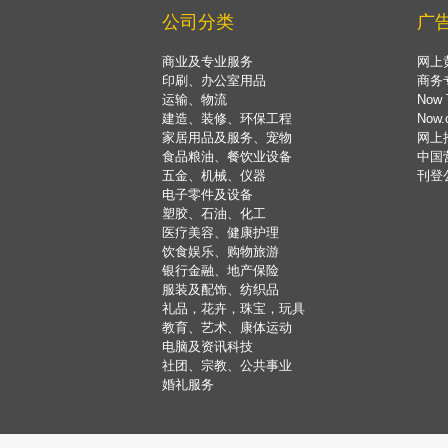
公司分类
广
商业及专业服务
网上
印刷、办公室用品
商务
运输、物流
Now 
建造、装修、环保工程
Now
家居用品及服务、宠物
网上
食品粮油、餐饮业设备
中国
五金、机械、仪器
刊登
电子零件及设备
塑胶、石油、化工
医疗美容、健康护理
饮食娱乐、购物旅游
银行金融、地产保险
服装及配饰、纺织品
礼品，花卉，珠宝，玩具
教育、艺术、康体运动
电脑及资讯科技
社团、宗教、公共事业
婚礼服务