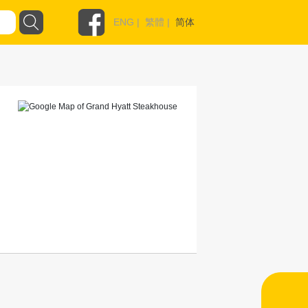
ENG
|
繁體
|
简体