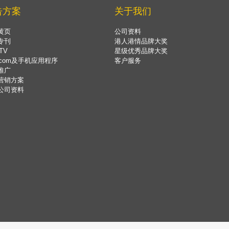
告方案
关于我们
黄页
公司资料
专刊
港人港情品牌大奖
TV
星级优秀品牌大奖
.com及手机应用程序
客户服务
推广
营销方案
公司资料