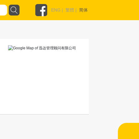
ENG
|
繁體
|
简体