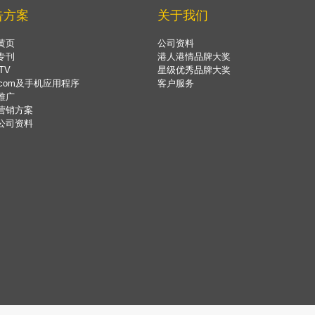
告方案
关于我们
黄页
公司资料
专刊
港人港情品牌大奖
TV
星级优秀品牌大奖
.com及手机应用程序
客户服务
推广
营销方案
公司资料