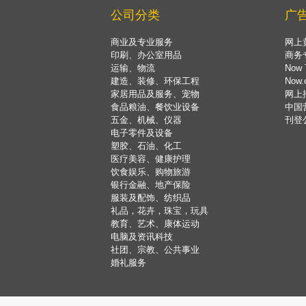
公司分类
广
商业及专业服务
网上
印刷、办公室用品
商务
运输、物流
Now 
建造、装修、环保工程
Now
家居用品及服务、宠物
网上
食品粮油、餐饮业设备
中国
五金、机械、仪器
刊登
电子零件及设备
塑胶、石油、化工
医疗美容、健康护理
饮食娱乐、购物旅游
银行金融、地产保险
服装及配饰、纺织品
礼品，花卉，珠宝，玩具
教育、艺术、康体运动
电脑及资讯科技
社团、宗教、公共事业
婚礼服务