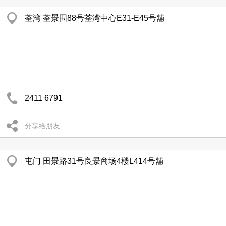
荃湾 荃景围88号荃湾中心E31-E45号舖
2411 6791
分享给朋友
屯门 田景路31号良景商场4楼L414号舖