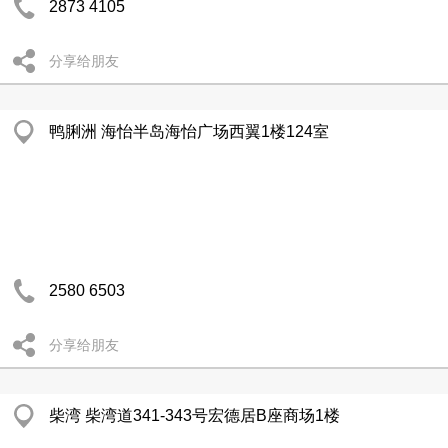
2873 4105
分享给朋友
鸭脷洲 海怡半岛海怡广场西翼1楼124室
2580 6503
分享给朋友
柴湾 柴湾道341-343号宏德居B座商场1楼