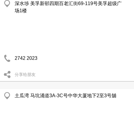
深水埗 美孚新邨四期百老汇街69-119号美孚超级广
场1楼
2742 2023
分享给朋友
土瓜湾 马坑涌道3A-3C号中华大厦地下2至3号舖