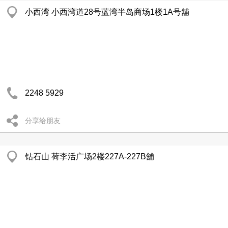
小西湾 小西湾道28号蓝湾半岛商场1楼1A号舖
2248 5929
分享给朋友
钻石山 荷李活广场2楼227A-227B舖