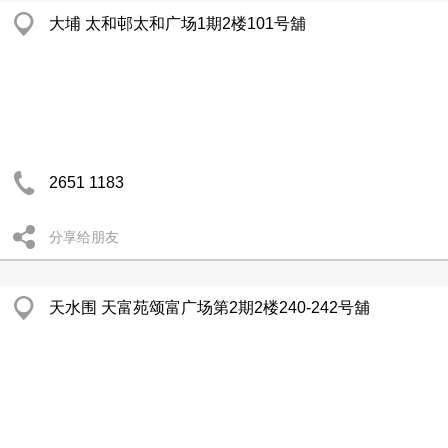
大埔 太和邨太和广场1期2楼101号舖
2651 1183
分享给朋友
天水围 天富苑颂富广场第2期2楼240-242号舖