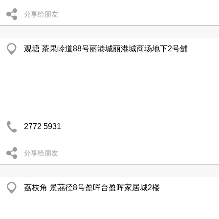
分享给朋友
观塘 茶果岭道88号丽港城丽港城商场地下2号舖
2772 5931
分享给朋友
荔枝角 景茘径8号盈晖台盈晖家居城2楼