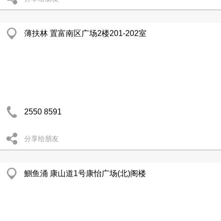
薄扶林 置富南区广场2楼201-202室
2550 8591
分享给朋友
鰂鱼涌 康山道1号康怡广场(北)阁楼