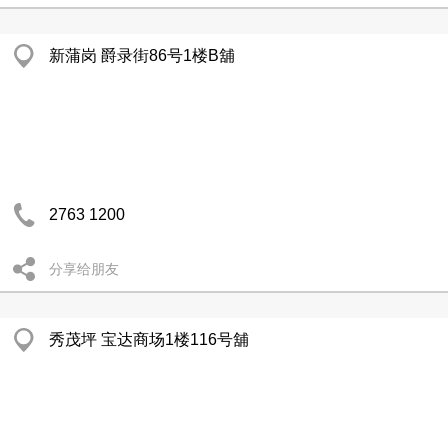
新蒲岗 爵录街86号1楼B舖
2763 1200
分享给朋友
秀茂坪 宝达商场1楼116号舖