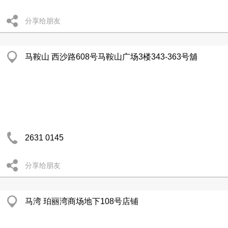
分享给朋友
马鞍山 西沙路608号马鞍山广场3楼343-363号舖
2631 0145
分享给朋友
马湾 珀丽湾商场地下108号店铺