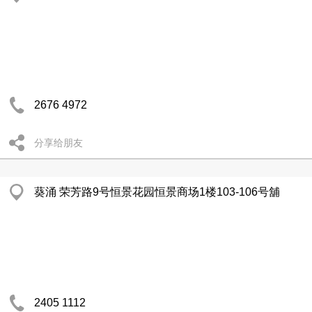
2676 4972
分享给朋友
葵涌 荣芳路9号恒景花园恒景商场1楼103-106号舖
2405 1112