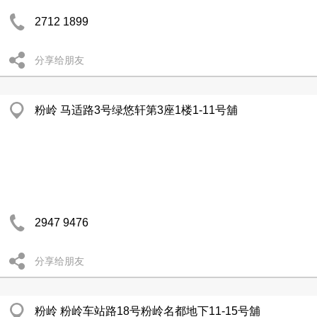
2712 1899
分享给朋友
粉岭 马适路3号绿悠轩第3座1楼1-11号舖
2947 9476
分享给朋友
粉岭 粉岭车站路18号粉岭名都地下11-15号舖