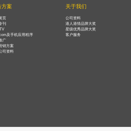
告方案
关于我们
黄页
公司资料
专刊
港人港情品牌大奖
TV
星级优秀品牌大奖
.com及手机应用程序
客户服务
推广
营销方案
公司资料