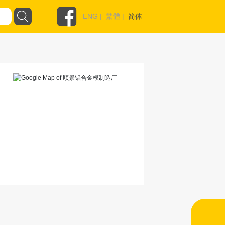
ENG
|
繁體
|
简体