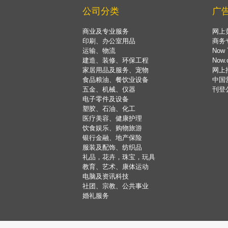
公司分类
广
商业及专业服务
网上
印刷、办公室用品
商务
运输、物流
Now 
建造、装修、环保工程
Now
家居用品及服务、宠物
网上
食品粮油、餐饮业设备
中国
五金、机械、仪器
刊登
电子零件及设备
塑胶、石油、化工
医疗美容、健康护理
饮食娱乐、购物旅游
银行金融、地产保险
服装及配饰、纺织品
礼品，花卉，珠宝，玩具
教育、艺术、康体运动
电脑及资讯科技
社团、宗教、公共事业
婚礼服务