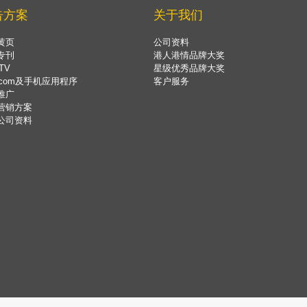
告方案
关于我们
黄页
公司资料
专刊
港人港情品牌大奖
TV
星级优秀品牌大奖
.com及手机应用程序
客户服务
推广
营销方案
公司资料