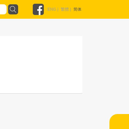
ENG
|
繁體
|
简体