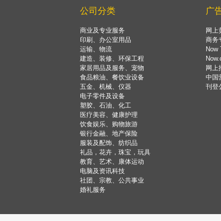
公司分类
广
商业及专业服务
网上
印刷、办公室用品
商务
运输、物流
Now 
建造、装修、环保工程
Now
家居用品及服务、宠物
网上
食品粮油、餐饮业设备
中国
五金、机械、仪器
刊登
电子零件及设备
塑胶、石油、化工
医疗美容、健康护理
饮食娱乐、购物旅游
银行金融、地产保险
服装及配饰、纺织品
礼品，花卉，珠宝，玩具
教育、艺术、康体运动
电脑及资讯科技
社团、宗教、公共事业
婚礼服务