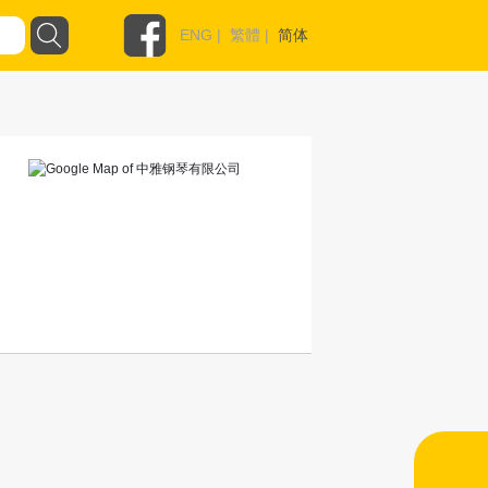
ENG
|
繁體
|
简体