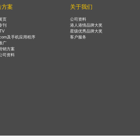
告方案
关于我们
黄页
公司资料
专刊
港人港情品牌大奖
TV
星级优秀品牌大奖
.com及手机应用程序
客户服务
推广
营销方案
公司资料