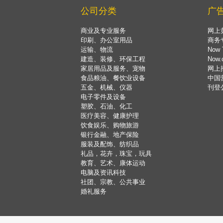
公司分类
广
商业及专业服务
网上
印刷、办公室用品
商务
运输、物流
Now 
建造、装修、环保工程
Now
家居用品及服务、宠物
网上
食品粮油、餐饮业设备
中国
五金、机械、仪器
刊登
电子零件及设备
塑胶、石油、化工
医疗美容、健康护理
饮食娱乐、购物旅游
银行金融、地产保险
服装及配饰、纺织品
礼品，花卉，珠宝，玩具
教育、艺术、康体运动
电脑及资讯科技
社团、宗教、公共事业
婚礼服务