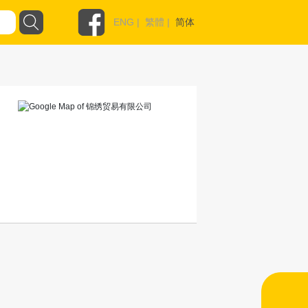
ENG
|
繁體
|
简体