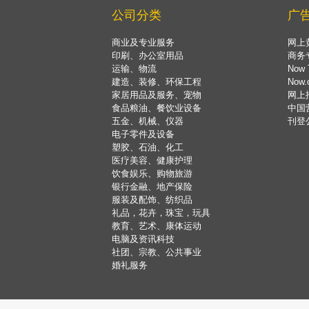
公司分类
广
商业及专业服务
网上
印刷、办公室用品
商务
运输、物流
Now 
建造、装修、环保工程
Now
家居用品及服务、宠物
网上
食品粮油、餐饮业设备
中国
五金、机械、仪器
刊登
电子零件及设备
塑胶、石油、化工
医疗美容、健康护理
饮食娱乐、购物旅游
银行金融、地产保险
服装及配饰、纺织品
礼品，花卉，珠宝，玩具
教育、艺术、康体运动
电脑及资讯科技
社团、宗教、公共事业
婚礼服务