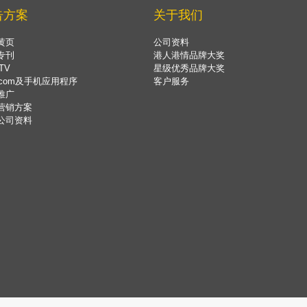
告方案
关于我们
黄页
公司资料
专刊
港人港情品牌大奖
TV
星级优秀品牌大奖
.com及手机应用程序
客户服务
推广
营销方案
公司资料