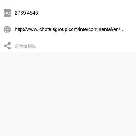
2739 4546
http://www.ichotelsgroup.com/intercontinental/en/gb/locations/overview/hongkong
分享给朋友