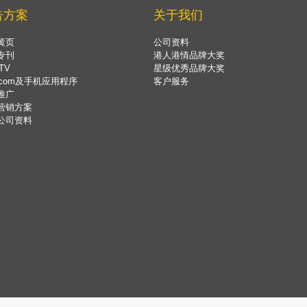
告方案
关于我们
黄页
公司资料
专刊
港人港情品牌大奖
TV
星级优秀品牌大奖
.com及手机应用程序
客户服务
推广
营销方案
公司资料