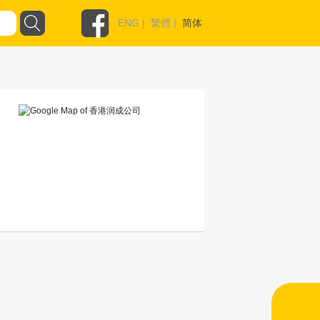
ENG
|
繁體
|
简体