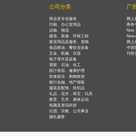
公司分类
广
商业及专业服务
网上
印刷、办公室用品
商务
运输、物流
Now 
建造、装修、环保工程
Now
家居用品及服务、宠物
网上
食品粮油、餐饮业设备
中国
五金、机械、仪器
刊登
电子零件及设备
塑胶、石油、化工
医疗美容、健康护理
饮食娱乐、购物旅游
银行金融、地产保险
服装及配饰、纺织品
礼品，花卉，珠宝，玩具
教育、艺术、康体运动
电脑及资讯科技
社团、宗教、公共事业
婚礼服务