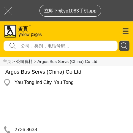
立即下载yp1083手机app
主页
> 公司资料 > Argos Bus Servs (China) Co Ltd
Argos Bus Servs (China) Co Ltd
Yau Tong Ind City, Yau Tong
2736 8638