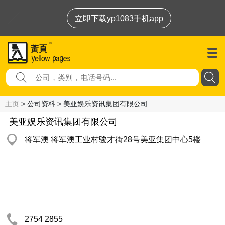
立即下载yp1083手机app
主页
> 公司资料 > 美亚娱乐资讯集团有限公司
美亚娱乐资讯集团有限公司
将军澳 将军澳工业村骏才街28号美亚集团中心5楼
2754 2855