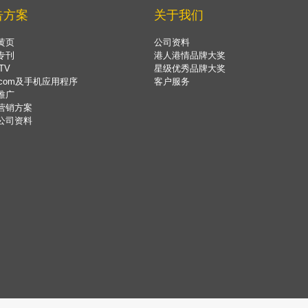
告方案
关于我们
黄页
公司资料
专刊
港人港情品牌大奖
TV
星级优秀品牌大奖
.com及手机应用程序
客户服务
推广
营销方案
公司资料