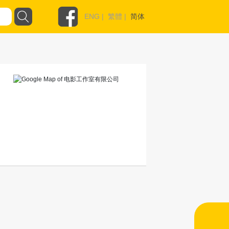
ENG
|
繁體
|
简体