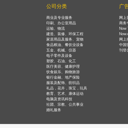
公司分类
广
商业及专业服务
网上
印刷、办公室用品
商务
运输、物流
Now 
建造、装修、环保工程
Now
家居用品及服务、宠物
网上
食品粮油、餐饮业设备
中国
五金、机械、仪器
刊登
电子零件及设备
塑胶、石油、化工
医疗美容、健康护理
饮食娱乐、购物旅游
银行金融、地产保险
服装及配饰、纺织品
礼品，花卉，珠宝，玩具
教育、艺术、康体运动
电脑及资讯科技
社团、宗教、公共事业
婚礼服务