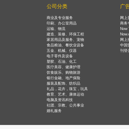
公司分类
广
商业及专业服务
网上
印刷、办公室用品
商务
运输、物流
Now 
建造、装修、环保工程
Now
家居用品及服务、宠物
网上
食品粮油、餐饮业设备
中国
五金、机械、仪器
刊登
电子零件及设备
塑胶、石油、化工
医疗美容、健康护理
饮食娱乐、购物旅游
银行金融、地产保险
服装及配饰、纺织品
礼品，花卉，珠宝，玩具
教育、艺术、康体运动
电脑及资讯科技
社团、宗教、公共事业
婚礼服务