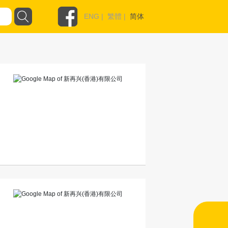
ENG
|
繁體
|
简体