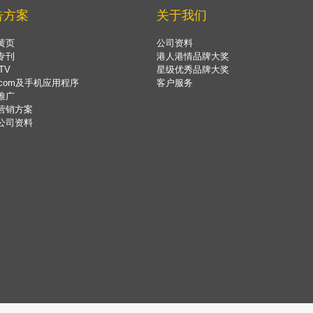
告方案
关于我们
黄页
公司资料
专刊
港人港情品牌大奖
TV
星级优秀品牌大奖
.com及手机应用程序
客户服务
推广
营销方案
公司资料