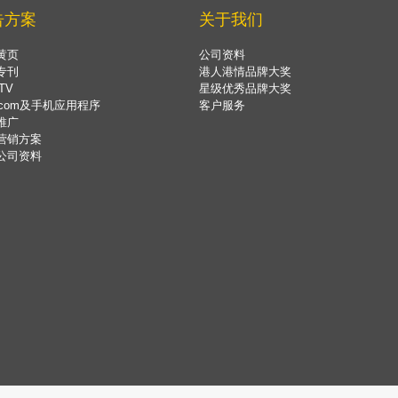
告方案
关于我们
黄页
公司资料
专刊
港人港情品牌大奖
TV
星级优秀品牌大奖
.com及手机应用程序
客户服务
推广
营销方案
公司资料