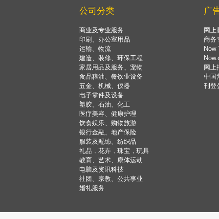
公司分类
广
商业及专业服务
网上
印刷、办公室用品
商务
运输、物流
Now 
建造、装修、环保工程
Now
家居用品及服务、宠物
网上
食品粮油、餐饮业设备
中国
五金、机械、仪器
刊登
电子零件及设备
塑胶、石油、化工
医疗美容、健康护理
饮食娱乐、购物旅游
银行金融、地产保险
服装及配饰、纺织品
礼品，花卉，珠宝，玩具
教育、艺术、康体运动
电脑及资讯科技
社团、宗教、公共事业
婚礼服务