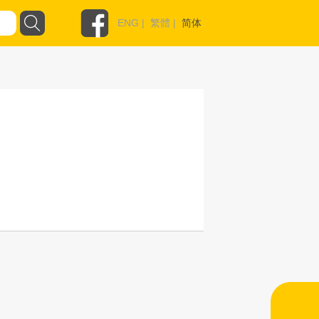
ENG
|
繁體
|
简体