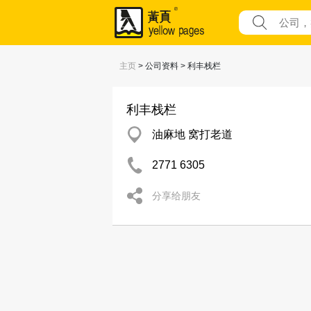
主页
> 公司资料 > 利丰栈栏
利丰栈栏
油麻地 窝打老道
2771 6305
分享给朋友