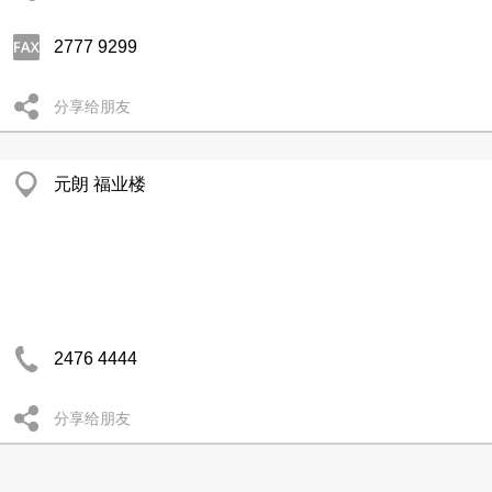
2777 9299
分享给朋友
元朗 福业楼
2476 4444
分享给朋友