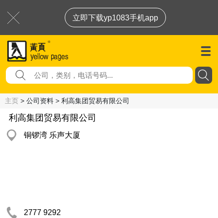
立即下载yp1083手机app
主页
> 公司资料 > 利高集团贸易有限公司
利高集团贸易有限公司
铜锣湾 乐声大厦
2777 9292