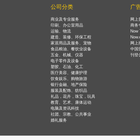
公司分类
广
商业及专业服务
网上
印刷、办公室用品
商务
运输、物流
Now 
建造、装修、环保工程
Now
家居用品及服务、宠物
网上
食品粮油、餐饮业设备
中国
五金、机械、仪器
刊登
电子零件及设备
塑胶、石油、化工
医疗美容、健康护理
饮食娱乐、购物旅游
银行金融、地产保险
服装及配饰、纺织品
礼品，花卉，珠宝，玩具
教育、艺术、康体运动
电脑及资讯科技
社团、宗教、公共事业
婚礼服务