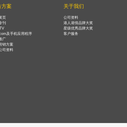
告方案
关于我们
黄页
公司资料
专刊
港人港情品牌大奖
TV
星级优秀品牌大奖
.com及手机应用程序
客户服务
推广
营销方案
公司资料