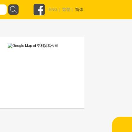
ENG
|
繁體
|
简体