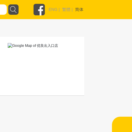
ENG
|
繁體
|
简体