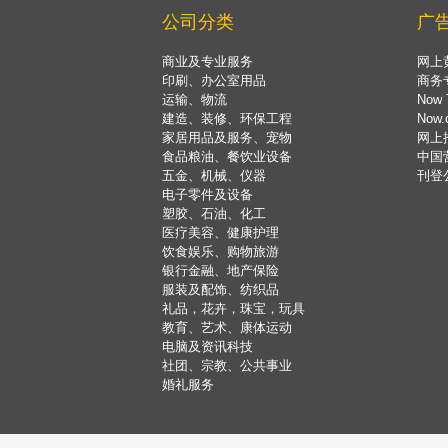
公司分类
广
商业及专业服务
网上
印刷、办公室用品
商务
运输、物流
Now 
建造、装修、环保工程
Now
家居用品及服务、宠物
网上
食品粮油、餐饮业设备
中国
五金、机械、仪器
刊登
电子零件及设备
塑胶、石油、化工
医疗美容、健康护理
饮食娱乐、购物旅游
银行金融、地产保险
服装及配饰、纺织品
礼品，花卉，珠宝，玩具
教育、艺术、康体运动
电脑及资讯科技
社团、宗教、公共事业
婚礼服务