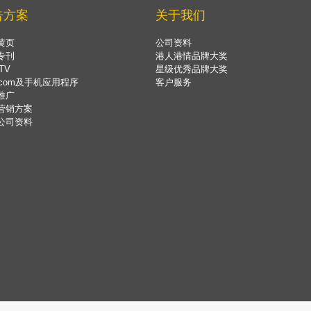
告方案
关于我们
黄页
公司资料
专刊
港人港情品牌大奖
TV
星级优秀品牌大奖
.com及手机应用程序
客户服务
推广
营销方案
公司资料