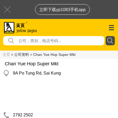
立即下载yp1083手机app
主页
> 公司资料 > Chan Yue Hop Super Mkt
Chan Yue Hop Super Mkt
9A Po Tung Rd, Sai Kung
2792 2502