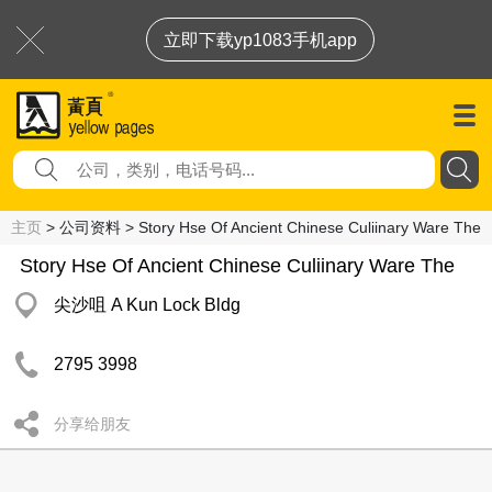
立即下载yp1083手机app
主页
> 公司资料 > Story Hse Of Ancient Chinese Culiinary Ware The
Story Hse Of Ancient Chinese Culiinary Ware The
尖沙咀 A Kun Lock Bldg
2795 3998
分享给朋友