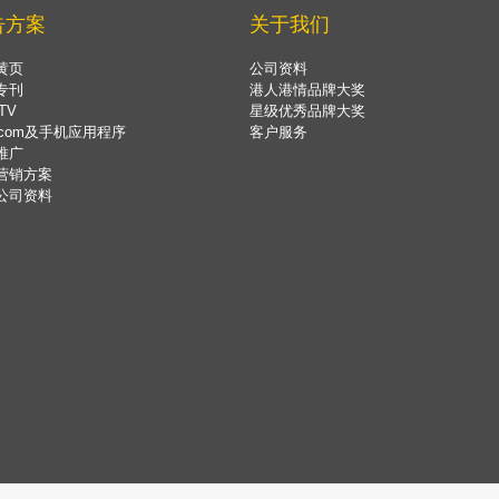
告方案
关于我们
黄页
公司资料
专刊
港人港情品牌大奖
TV
星级优秀品牌大奖
.com及手机应用程序
客户服务
推广
营销方案
公司资料