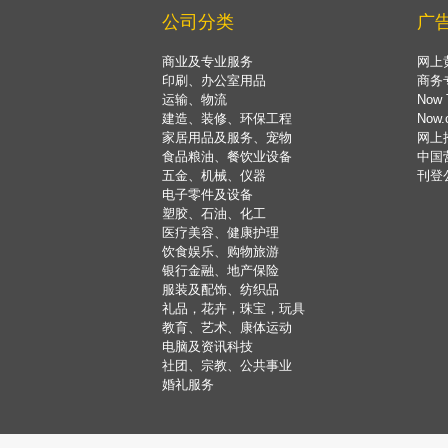
公司分类
广
商业及专业服务
网上
印刷、办公室用品
商务
运输、物流
Now 
建造、装修、环保工程
Now
家居用品及服务、宠物
网上
食品粮油、餐饮业设备
中国
五金、机械、仪器
刊登
电子零件及设备
塑胶、石油、化工
医疗美容、健康护理
饮食娱乐、购物旅游
银行金融、地产保险
服装及配饰、纺织品
礼品，花卉，珠宝，玩具
教育、艺术、康体运动
电脑及资讯科技
社团、宗教、公共事业
婚礼服务