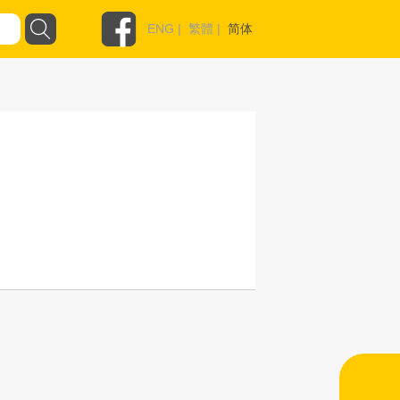
ENG
|
繁體
|
简体