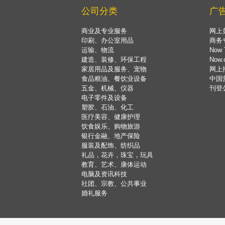
公司分类
广
商业及专业服务
网上
印刷、办公室用品
商务
运输、物流
Now 
建造、装修、环保工程
Now
家居用品及服务、宠物
网上
食品粮油、餐饮业设备
中国
五金、机械、仪器
刊登
电子零件及设备
塑胶、石油、化工
医疗美容、健康护理
饮食娱乐、购物旅游
银行金融、地产保险
服装及配饰、纺织品
礼品，花卉，珠宝，玩具
教育、艺术、康体运动
电脑及资讯科技
社团、宗教、公共事业
婚礼服务