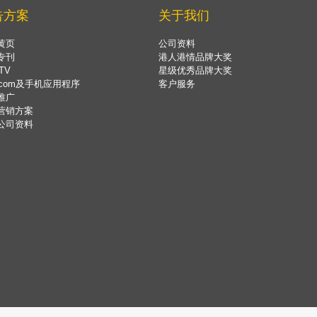
告方案
关于我们
黄页
公司资料
专刊
港人港情品牌大奖
TV
星级优秀品牌大奖
.com及手机应用程序
客户服务
推广
营销方案
公司资料