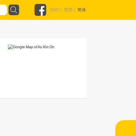
ENG
|
繁體
|
简体