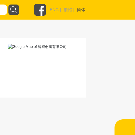
ENG
|
繁體
|
简体