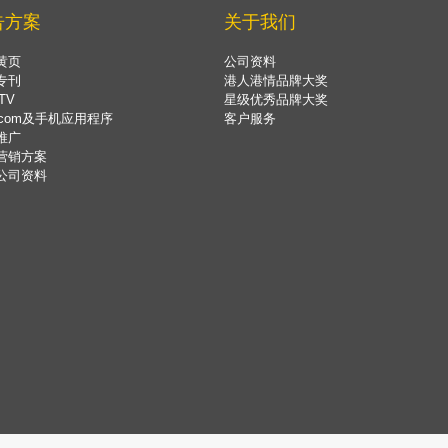
告方案
关于我们
黄页
公司资料
专刊
港人港情品牌大奖
TV
星级优秀品牌大奖
.com及手机应用程序
客户服务
推广
营销方案
公司资料