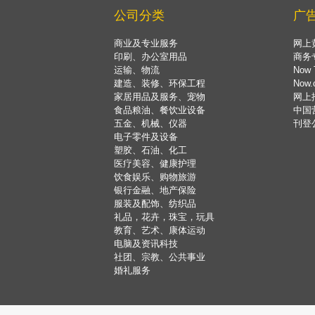
公司分类
广
商业及专业服务
网上
印刷、办公室用品
商务
运输、物流
Now 
建造、装修、环保工程
Now
家居用品及服务、宠物
网上
食品粮油、餐饮业设备
中国
五金、机械、仪器
刊登
电子零件及设备
塑胶、石油、化工
医疗美容、健康护理
饮食娱乐、购物旅游
银行金融、地产保险
服装及配饰、纺织品
礼品，花卉，珠宝，玩具
教育、艺术、康体运动
电脑及资讯科技
社团、宗教、公共事业
婚礼服务