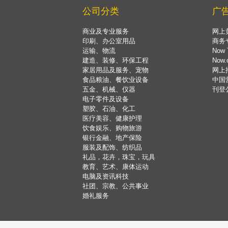
公司分类
广
商业及专业服务
网上
印刷、办公室用品
商务
运输、物流
Now 
建造、装修、环保工程
Now
家居用品及服务、宠物
网上
食品粮油、餐饮业设备
中国
五金、机械、仪器
刊登
电子零件及设备
塑胶、石油、化工
医疗美容、健康护理
饮食娱乐、购物旅游
银行金融、地产保险
服装及配饰、纺织品
礼品，花卉，珠宝，玩具
教育、艺术、康体运动
电脑及资讯科技
社团、宗教、公共事业
婚礼服务