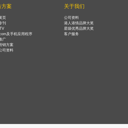
告方案
关于我们
黄页
公司资料
专刊
港人港情品牌大奖
TV
星级优秀品牌大奖
.com及手机应用程序
客户服务
推广
营销方案
公司资料