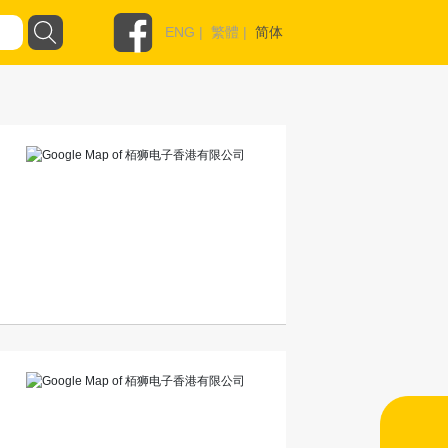
ENG
|
繁體
|
简体