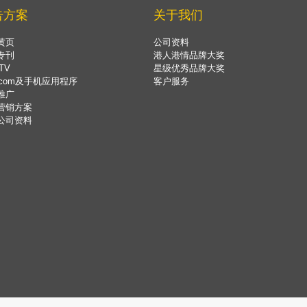
告方案
关于我们
黄页
公司资料
专刊
港人港情品牌大奖
TV
星级优秀品牌大奖
.com及手机应用程序
客户服务
推广
营销方案
公司资料