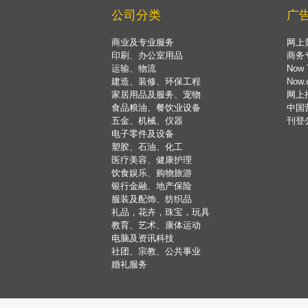
公司分类
广
商业及专业服务
网上
印刷、办公室用品
商务
运输、物流
Now 
建造、装修、环保工程
Now
家居用品及服务、宠物
网上
食品粮油、餐饮业设备
中国
五金、机械、仪器
刊登
电子零件及设备
塑胶、石油、化工
医疗美容、健康护理
饮食娱乐、购物旅游
银行金融、地产保险
服装及配饰、纺织品
礼品，花卉，珠宝，玩具
教育、艺术、康体运动
电脑及资讯科技
社团、宗教、公共事业
婚礼服务