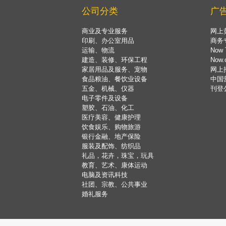
公司分类
广
商业及专业服务
网上
印刷、办公室用品
商务
运输、物流
Now 
建造、装修、环保工程
Now
家居用品及服务、宠物
网上
食品粮油、餐饮业设备
中国
五金、机械、仪器
刊登
电子零件及设备
塑胶、石油、化工
医疗美容、健康护理
饮食娱乐、购物旅游
银行金融、地产保险
服装及配饰、纺织品
礼品，花卉，珠宝，玩具
教育、艺术、康体运动
电脑及资讯科技
社团、宗教、公共事业
婚礼服务