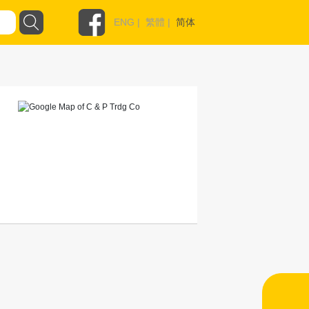
ENG
|
繁體
|
简体