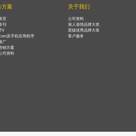
告方案
关于我们
黄页
公司资料
专刊
港人港情品牌大奖
TV
星级优秀品牌大奖
.com及手机应用程序
客户服务
推广
营销方案
公司资料