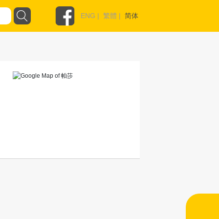
ENG
|
繁體
|
简体