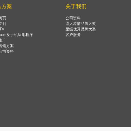
告方案
关于我们
黄页
公司资料
专刊
港人港情品牌大奖
TV
星级优秀品牌大奖
.com及手机应用程序
客户服务
推广
营销方案
公司资料