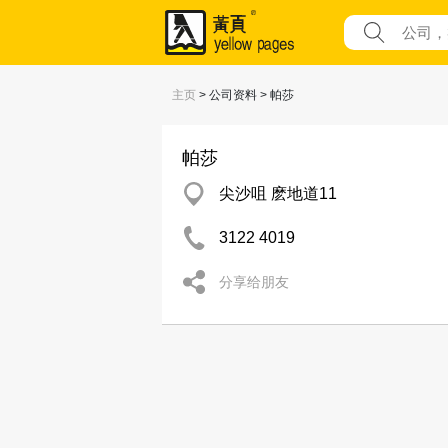
主页
> 公司资料 > 帕莎
帕莎
尖沙咀 麽地道11
3122 4019
分享给朋友