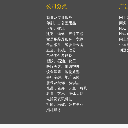
公司分类
广
商业及专业服务
网上
印刷、办公室用品
商务
运输、物流
Now 
建造、装修、环保工程
Now
家居用品及服务、宠物
网上
食品粮油、餐饮业设备
中国
五金、机械、仪器
刊登
电子零件及设备
塑胶、石油、化工
医疗美容、健康护理
饮食娱乐、购物旅游
银行金融、地产保险
服装及配饰、纺织品
礼品，花卉，珠宝，玩具
教育、艺术、康体运动
电脑及资讯科技
社团、宗教、公共事业
婚礼服务