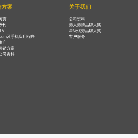
告方案
关于我们
黄页
公司资料
专刊
港人港情品牌大奖
TV
星级优秀品牌大奖
.com及手机应用程序
客户服务
推广
营销方案
公司资料