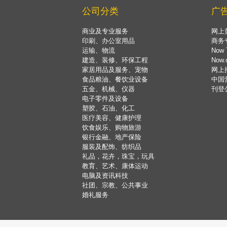
公司分类
广
商业及专业服务
网上
印刷、办公室用品
商务
运输、物流
Now 
建造、装修、环保工程
Now
家居用品及服务、宠物
网上
食品粮油、餐饮业设备
中国
五金、机械、仪器
刊登
电子零件及设备
塑胶、石油、化工
医疗美容、健康护理
饮食娱乐、购物旅游
银行金融、地产保险
服装及配饰、纺织品
礼品，花卉，珠宝，玩具
教育、艺术、康体运动
电脑及资讯科技
社团、宗教、公共事业
婚礼服务