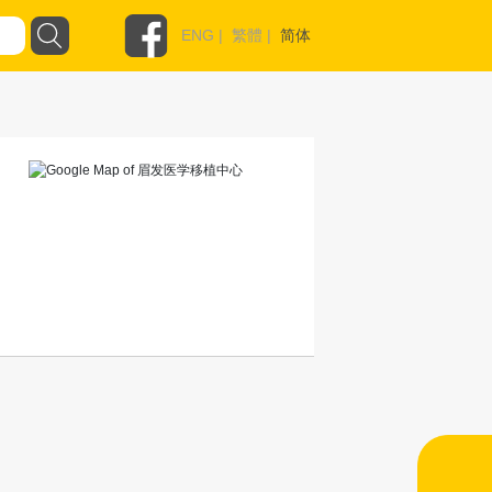
ENG
|
繁體
|
简体