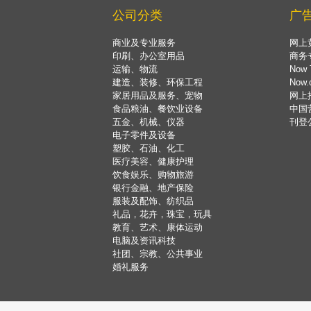
公司分类
广
商业及专业服务
网上
印刷、办公室用品
商务
运输、物流
Now 
建造、装修、环保工程
Now
家居用品及服务、宠物
网上
食品粮油、餐饮业设备
中国
五金、机械、仪器
刊登
电子零件及设备
塑胶、石油、化工
医疗美容、健康护理
饮食娱乐、购物旅游
银行金融、地产保险
服装及配饰、纺织品
礼品，花卉，珠宝，玩具
教育、艺术、康体运动
电脑及资讯科技
社团、宗教、公共事业
婚礼服务