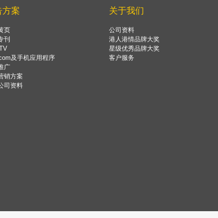
告方案
关于我们
黄页
公司资料
专刊
港人港情品牌大奖
TV
星级优秀品牌大奖
.com及手机应用程序
客户服务
推广
营销方案
公司资料