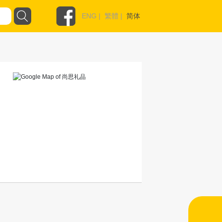
ENG
|
繁體
|
简体