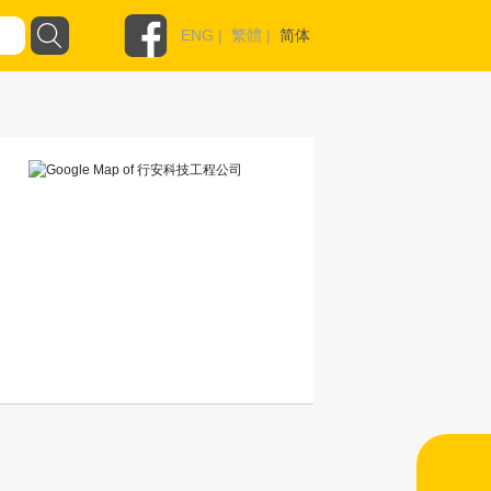
ENG
|
繁體
|
简体