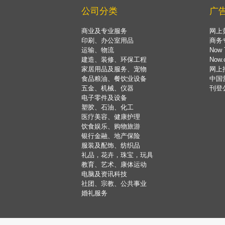
公司分类
广
商业及专业服务
网上
印刷、办公室用品
商务
运输、物流
Now 
建造、装修、环保工程
Now
家居用品及服务、宠物
网上
食品粮油、餐饮业设备
中国
五金、机械、仪器
刊登
电子零件及设备
塑胶、石油、化工
医疗美容、健康护理
饮食娱乐、购物旅游
银行金融、地产保险
服装及配饰、纺织品
礼品，花卉，珠宝，玩具
教育、艺术、康体运动
电脑及资讯科技
社团、宗教、公共事业
婚礼服务