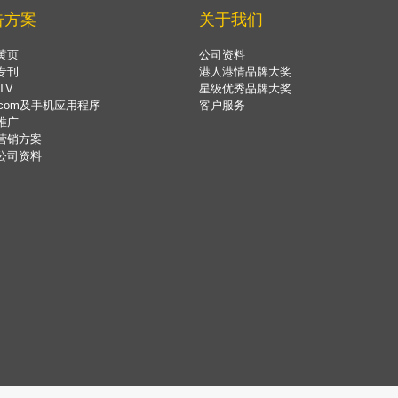
告方案
关于我们
黄页
公司资料
专刊
港人港情品牌大奖
TV
星级优秀品牌大奖
.com及手机应用程序
客户服务
推广
营销方案
公司资料