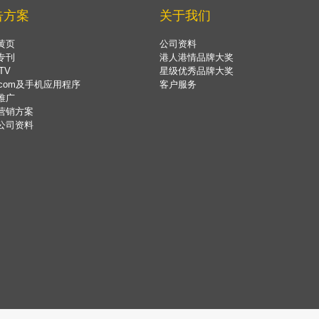
告方案
关于我们
黄页
公司资料
专刊
港人港情品牌大奖
TV
星级优秀品牌大奖
.com及手机应用程序
客户服务
推广
营销方案
公司资料