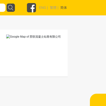
ENG
|
繁體
|
简体