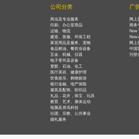
公司分类
广
商业及专业服务
网上
印刷、办公室用品
商务
运输、物流
Now 
建造、装修、环保工程
Now
家居用品及服务、宠物
网上
食品粮油、餐饮业设备
中国
五金、机械、仪器
刊登
电子零件及设备
塑胶、石油、化工
医疗美容、健康护理
饮食娱乐、购物旅游
银行金融、地产保险
服装及配饰、纺织品
礼品，花卉，珠宝，玩具
教育、艺术、康体运动
电脑及资讯科技
社团、宗教、公共事业
婚礼服务