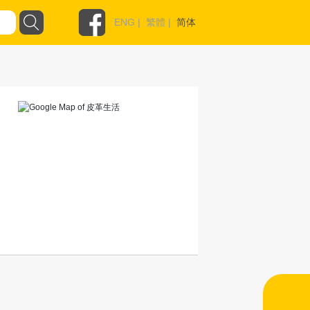
ENG
|
繁體
|
简体