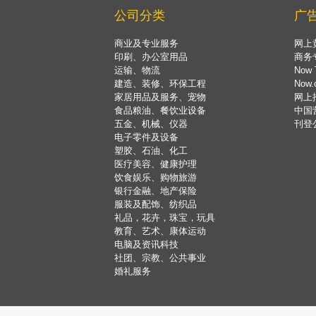
公司分类
广
商业及专业服务
网上
印刷、办公室用品
商务
运输、物流
Now 
建造、装修、环保工程
Now
家居用品及服务、宠物
网上
食品粮油、餐饮业设备
中国
五金、机械、仪器
刊登
电子零件及设备
塑胶、石油、化工
医疗美容、健康护理
饮食娱乐、购物旅游
银行金融、地产保险
服装及配饰、纺织品
礼品，花卉，珠宝，玩具
教育、艺术、康体运动
电脑及资讯科技
社团、宗教、公共事业
婚礼服务