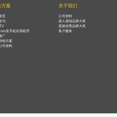
告方案
关于我们
黄页
公司资料
专刊
港人港情品牌大奖
TV
星级优秀品牌大奖
.com及手机应用程序
客户服务
推广
营销方案
公司资料