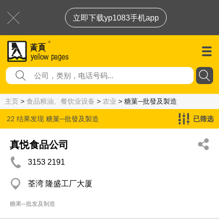
立即下载yp1083手机app
主页
>
食品粮油、餐饮业设备
>
农业
> 糖菓─批發及製造
22 结果发现
糖菓─批發及製造
已筛选
真悦食品公司
3153 2191
荃湾 隆盛工厂大厦
糖果─批发及制造