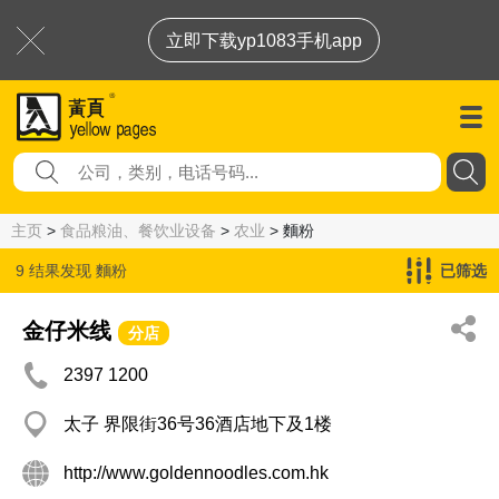
立即下载yp1083手机app
主页
>
食品粮油、餐饮业设备
>
农业
> 麵粉
9 结果发现
麵粉
已筛选
金仔米线
分店
2397 1200
太子 界限街36号36酒店地下及1楼
http://www.goldennoodles.com.hk