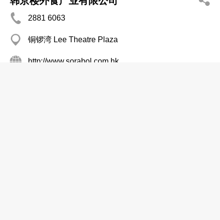
韩京楼外食产业有限公司
2881 6063
铜锣湾 Lee Theatre Plaza
http://www.sorabol.com.hk
饮食业策划顾问
黄霖饮食业设计策划
2499 0701
荃湾 南丰中心
饮食业策划顾问
HK Designers Co Ltd
2310 2628