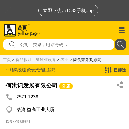
立即下载yp1083手机app
主页
>
食品粮油、餐饮业设备
>
农业
> 飲食業策劃顧問
19 结果发现
飲食業策劃顧問
已筛选
何洪记发展有限公司
分店
2571 1238
柴湾 益高工业大厦
饮食业策划顾问