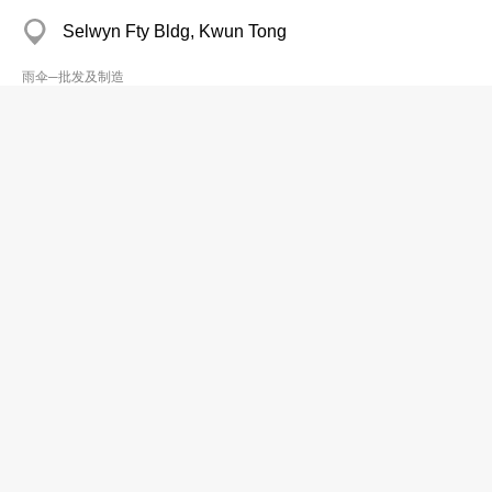
Selwyn Fty Bldg, Kwun Tong
雨伞─批发及制造
Tae Lee Umbrella Co
2722 5764
Beauty Mans, Tsim Sha Tsui
雨伞─批发及制造
Umbrex (HK) Ltd
2756 9983
Telford Hse, Kowloon Bay
雨伞─批发及制造