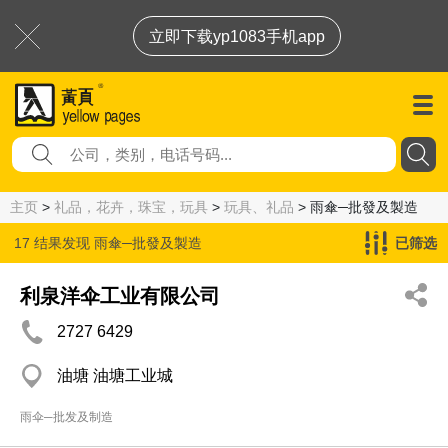
立即下载yp1083手机app
主页
>
礼品，花卉，珠宝，玩具
>
玩具、礼品
> 雨傘─批發及製造
17 结果发现
雨傘─批發及製造
已筛选
利泉洋伞工业有限公司
2727 6429
油塘 油塘工业城
雨伞─批发及制造