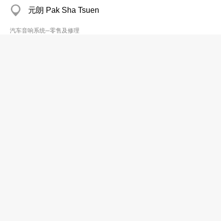
元朗 Pak Sha Tsuen
汽车音响系统─零售及修理
On Hing Auto Audio & Accessories
2442 1203
On Hong Bldg, Yuen Long
汽车音响系统─零售及修理
Oriental Car Stereo Centre Ltd
2572 3728
Wai Sun Bldg, Wan Chai
汽车音响系统─零售及修理