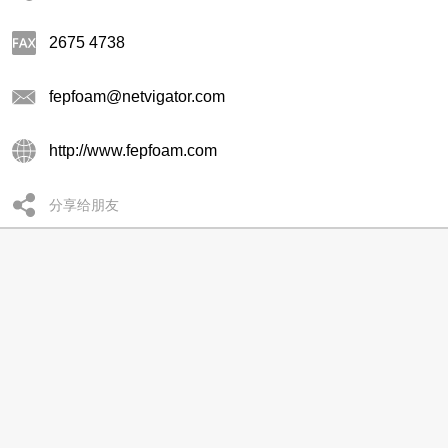
2675 4738
fepfoam@netvigator.com
http://www.fepfoam.com
分享给朋友