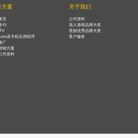
告方案
关于我们
黄页
公司资料
专刊
港人港情品牌大奖
TV
星级优秀品牌大奖
.com及手机应用程序
客户服务
推广
营销方案
公司资料