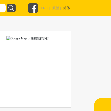
ENG
|
繁體
|
简体