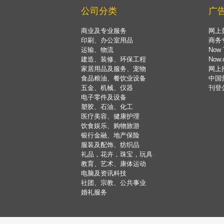
公司分类
广
商业及专业服务
网上
印刷、办公室用品
商务
运输、物流
Now 
建造、装修、环保工程
Now
家居用品及服务、宠物
网上
食品粮油、餐饮业设备
中国
五金、机械、仪器
刊登
电子零件及设备
塑胶、石油、化工
医疗美容、健康护理
饮食娱乐、购物旅游
银行金融、地产保险
服装及配饰、纺织品
礼品，花卉，珠宝，玩具
教育、艺术、康体运动
电脑及资讯科技
社团、宗教、公共事业
婚礼服务